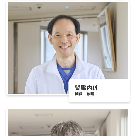
腎臓内科
國保 敏晴