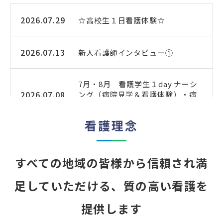
2026.07.29
☆高校生１日看護体験☆
2026.07.13
新人看護師インタビュー①
7月・8月 看護学生１day ナーシ
2026.07.08
ング（病院見学＆看護体験）・病
院見学会 開催日のお知らせ
看護理念
2026.05.18
✪男性看護師会✪
すべての地域の皆様から信頼され
満
今年度もよろしくお願いします!
2026.05.12
(^^)!
足していただける、質の高い看護を
提供します
2026.04.02
あっという間の１年間❢❢