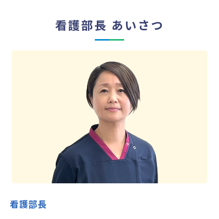
4月・5月 看護学生１day ナーシン
看護部長 あいさつ
2026.03.16
グ（病院見学＆看護体験）・病院
見学会 開催日のお知らせ
2026.02.09
国家試験までもう少し❢❢
2月・3月 看護学生１day ナーシン
2026.01.20
グ（病院見学＆看護体験）・病院
見学会 開催日のお知らせ
1DayNursing（就業体験）のご案
2026.01.09
内
看護部長