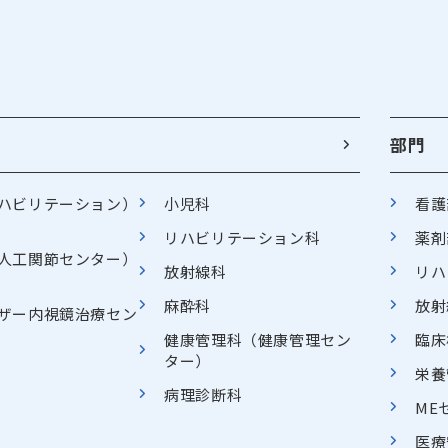
部門
ハビリテーション）
小児科
看護
リハビリテーション科
薬剤
人工関節センター）
放射線科
リハ
麻酔科
放射
ザー内視鏡治療セン
健康管理科（健康管理セン
臨床
ター）
栄養
病理診断科
ME
医療