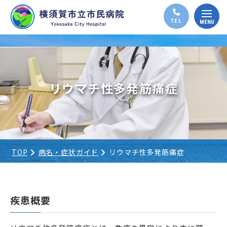
リウマチ性多発筋痛症
TOP
病名・症状ガイド
リウマチ性多発筋痛症
疾患概要