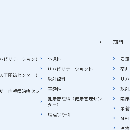
部門
ハビリテーション）
小児科
看護
リハビリテーション科
薬剤
人工関節センター）
放射線科
リハ
麻酔科
放射
ザー内視鏡治療セン
健康管理科（健康管理セン
臨床
ター）
栄養
病理診断科
ME
医療