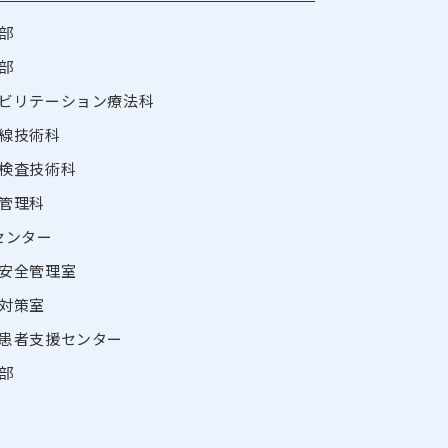
部
部
ビリテーション療法科
線技術科
検査技術科
管理科
センター
安全管理室
対策室
患者支援センター
部