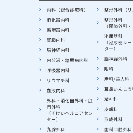
内科（総合診療科）
整形外科（リ
消化器内科
整形外科
（関節外科・
循環器内科
泌尿器科
腎臓内科
（泌尿器レー
ター）
脳神経内科
脳神経外科
内分泌・糖尿病内科
眼科
呼吸器内科
産科/婦人科
リウマチ科
耳鼻いんこう
血液内科
精神科
外科・消化器外科・肛
門外科
皮膚科
（そけいヘルニアセン
ター）
形成外科
乳腺外科
歯科口腔外科