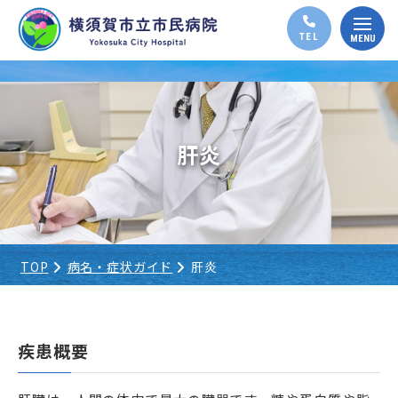
肝炎
TOP
病名・症状ガイド
肝炎
疾患概要