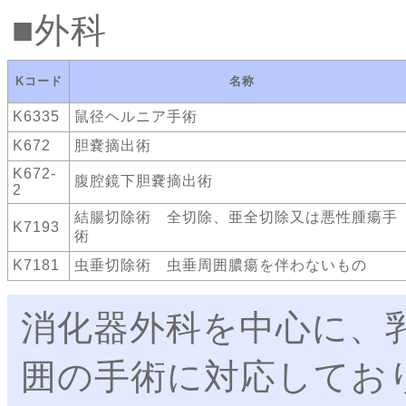
外科
Kコード
名称
K6335
鼠径ヘルニア手術
K672
胆嚢摘出術
K672-
腹腔鏡下胆嚢摘出術
2
結腸切除術 全切除、亜全切除又は悪性腫瘍手
K7193
術
K7181
虫垂切除術 虫垂周囲膿瘍を伴わないもの
消化器外科を中心に、
囲の手術に対応してお