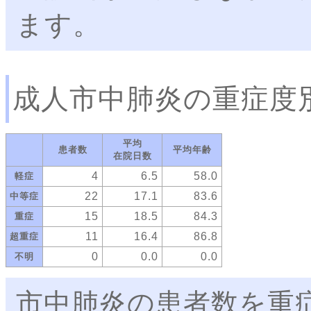
ます。
成人市中肺炎の重症度
平均
患者数
平均年齢
在院日数
4
6.5
58.0
軽症
22
17.1
83.6
中等症
15
18.5
84.3
重症
11
16.4
86.8
超重症
0
0.0
0.0
不明
市中肺炎の患者数を重