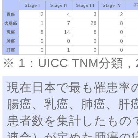
Stage I
Stage II
Stage III
Stage IV
2
4
3
2
胃癌
1
7
28
8
大腸癌
8
14
8
0
乳癌
0
0
0
0
肺癌
0
1
0
0
肝癌
※ 1：UICC TNM分
現在日本で最も罹患率
腸癌、乳癌、肺癌、肝癌
患者数を集計したもので
連合）が定めた腫瘍の