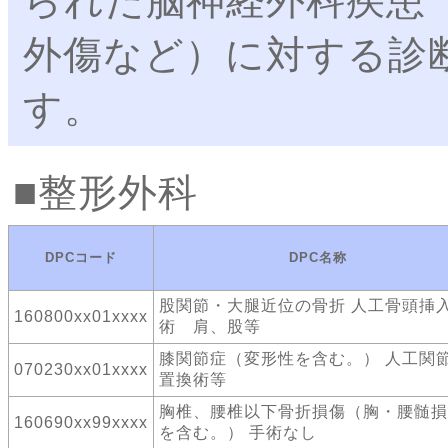
られた脳神経外科疾患
外傷など）に対する診
す。
整形外科
DPCコード
DPC名称
股関節・大腿近位の骨折 人工骨頭挿
160800xx01xxxx
術 肩、股等
膝関節症（変形性を含む。） 人工関
070230xx01xxxx
置換術等
胸椎、腰椎以下骨折損傷（胸・腰髄損
160690xx99xxxx
を含む。） 手術なし