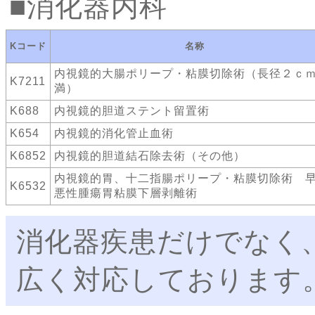
消化器内科
Kコード
名称
内視鏡的大腸ポリープ・粘膜切除術（長径２ｃ
K7211
満）
K688
内視鏡的胆道ステント留置術
K654
内視鏡的消化管止血術
K6852
内視鏡的胆道結石除去術（その他）
内視鏡的胃、十二指腸ポリープ・粘膜切除術 
K6532
悪性腫瘍胃粘膜下層剥離術
消化器疾患だけでなく
広く対応しております