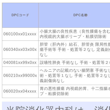
DPCコード
DPC名称
小腸大腸の良性疾患（良性腫瘍を含
060100xx01xxxx
内視鏡的大腸ポリープ・粘膜切除術
胆管（肝内外）結石、胆管炎 限局性
060340xx03x00x
瘍手術等 手術・処置等２なし 定義副
なし
040081xx99x0xx
誤嚥性肺炎 手術なし 手術・処置等２
ヘルニアの記載のない腸閉塞 手術なし
060210xx99000x
術・処置等１なし 手術・処置等２なし
義副傷病なし
胃の悪性腫瘍 内視鏡的胃、十二指腸
060020xx04xxxx
プ・粘膜切除術