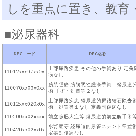
しを重点に置き、教育
泌尿器科
DPCコード
DPC名称
上部尿路疾患 その他の手術あり 定義
11012xxx97xx0x
病なし
膀胱腫瘍 膀胱悪性腫瘍手術 経尿道
110070xx03x0xx
術 手術・処置等２なし
上部尿路疾患 経尿道的尿路結石除去術
11012xxx020x0x
術・処置等１なし 定義副傷病なし
110200xx02xxxx
前立腺肥大症等 経尿道的前立腺手術
水腎症等 経尿道的尿管ステント留置
110420xx02xx0x
定義副傷病なし