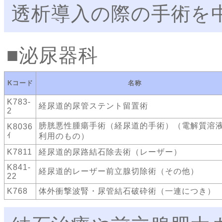
透析導入の際の手術を
泌尿器科
Kコード
名称
K783-
経尿道的尿管ステント留置術
2
膀胱悪性腫瘍手術（経尿道的手術）（電解質溶
K8036
ｲ
利用のもの）
K7811
経尿道的尿路結石除去術（レーザー）
K841-
経尿道的レーザー前立腺切除術（その他）
22
K768
体外衝撃波腎・尿管結石破砕術（一連につき）