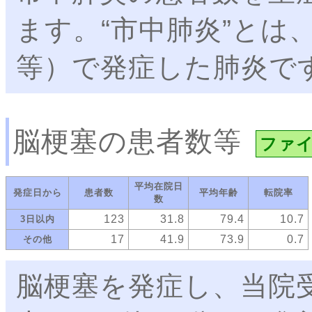
ます。“市中肺炎”とは
等）で発症した肺炎で
脳梗塞の患者数等
ファ
平均在院日
発症日から
患者数
平均年齢
転院率
数
123
31.8
79.4
10.7
3日以内
17
41.9
73.9
0.7
その他
脳梗塞を発症し、当院受