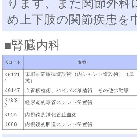
ります、また関節外科
め上下肢の関節疾患を
腎臓内科
Kコード
名称
末梢動静脈瘻造設術（内シャント造設術）（単
K6121
ｲ
純）
K6147
血管移植術、バイパス移植術 その他の動脈
K783-
経尿道的尿管ステント留置術
2
K654
内視鏡的消化管止血術
K688
内視鏡的胆道ステント留置術