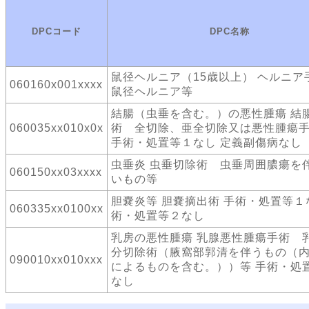
DPCコード
DPC名称
鼠径ヘルニア（15歳以上） ヘルニ
060160x001xxxx
鼠径ヘルニア等
結腸（虫垂を含む。）の悪性腫瘍 結
060035xx010x0x
術 全切除、亜全切除又は悪性腫瘍
手術・処置等１なし 定義副傷病なし
虫垂炎 虫垂切除術 虫垂周囲膿瘍を
060150xx03xxxx
いもの等
胆嚢炎等 胆嚢摘出術 手術・処置等１
060335xx0100xx
術・処置等２なし
乳房の悪性腫瘍 乳腺悪性腫瘍手術 
分切除術（腋窩部郭清を伴うもの（
090010xx010xxx
によるものを含む。））等 手術・処
なし