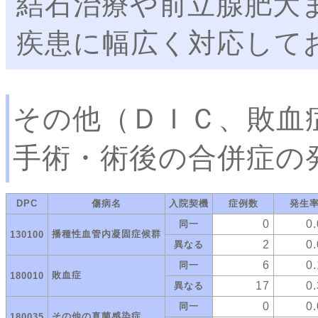
結石治療や前立腺肥大
疾患に幅広く対応して
その他（ＤＩＣ、敗血
手術・術後の合併症の
DPC
傷病名
入院契機
症例数
発生
0
0
同一
播種性血管内凝固症候群
130100
2
0
異なる
6
0
同一
敗血症
180010
17
0
異なる
0
0
同一
その他の真菌感染症
180035