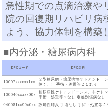
急性期での点滴治療や
院の回復期リハビリ病
よう、協力体制を構築
内分泌・糖尿病内科
DPCコード
DPC名称
２型糖尿病（糖尿病性ケトアシドー
10007xxxxxx1xx
除く。） 手術・処置等２１あり
糖尿病性ケトアシドーシス、非ケト
100040xxxxx00x
手術・処置等２なし 定義副傷病なし
040081xx99x0xx
誤嚥性肺炎 手術なし 手術・処置等２