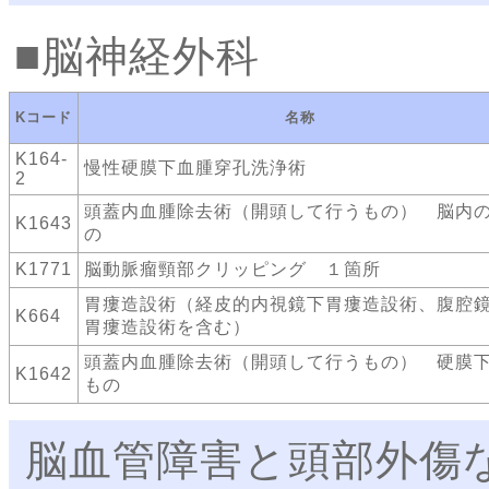
脳神経外科
Kコード
名称
K164-
慢性硬膜下血腫穿孔洗浄術
2
頭蓋内血腫除去術（開頭して行うもの） 脳内
K1643
の
K1771
脳動脈瘤頸部クリッピング １箇所
胃瘻造設術（経皮的内視鏡下胃瘻造設術、腹腔
K664
胃瘻造設術を含む）
頭蓋内血腫除去術（開頭して行うもの） 硬膜
K1642
もの
脳血管障害と頭部外傷