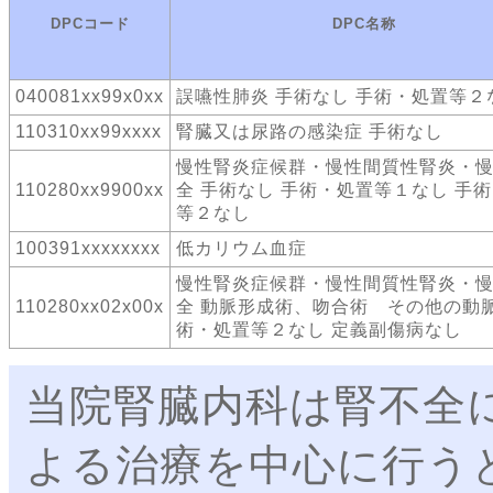
DPCコード
DPC名称
040081xx99x0xx
誤嚥性肺炎 手術なし 手術・処置等２
110310xx99xxxx
腎臓又は尿路の感染症 手術なし
慢性腎炎症候群・慢性間質性腎炎・
110280xx9900xx
全 手術なし 手術・処置等１なし 手
等２なし
100391xxxxxxxx
低カリウム血症
慢性腎炎症候群・慢性間質性腎炎・
110280xx02x00x
全 動脈形成術、吻合術 その他の動脈
術・処置等２なし 定義副傷病なし
当院腎臓内科は腎不全
よる治療を中心に行う