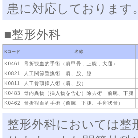
患に対応しております
整形外科
Kコード
名称
K0461
骨折観血的手術（肩甲骨，上腕，大腿）
K0821
人工関節置換術 肩、股、膝
K0811
人工骨頭挿入術（肩、股）
K0483
骨内異物（挿入物を含む）除去術 前腕、下腿
K0462
骨折観血的手術（前腕、下腿、手舟状骨）
整形外科においては整